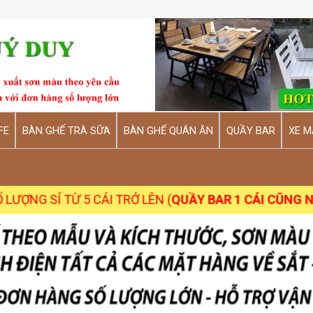
FE
BÀN GHẾ TRÀ SỮA
BÀN GHẾ QUÁN ĂN
QUẦY BAR
XE M
I TRỞ LÊN (
QUẦY BAR 1 CÁI CŨNG NHẬN
)