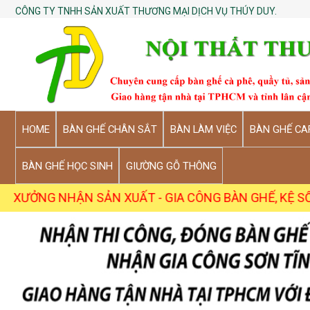
CÔNG TY TNHH SẢN XUẤT THƯƠNG MẠI DỊCH VỤ THÚY DUY.
HOME
BÀN GHẾ CHÂN SẮT
BÀN LÀM VIỆC
BÀN GHẾ CA
BÀN GHẾ HỌC SINH
GIƯỜNG GỖ THÔNG
 XUẤT - GIA CÔNG BÀN GHẾ, KỆ SỐ LƯỢNG SỈ TỪ 5 CÁ