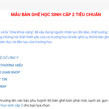
MẪU BÀN GHẾ HỌC SINH CẤP 2 TIÊU CHUẨN
 và là “chìa khóa vàng” để xây dựng nguồn nhân lực dồi dào, chất lượng, 
g những nội thất thiết yếu của cả trường học là bàn ghế cụ thể là bàn gh
iáo dục và đào tạo của trường học.
Ệ GỖ ƯNG Ý
 THƯƠNG HIỆU
G GIAN SHOP
Y TÍN
 NAY
 trường lên các bậc phụ huỳnh thì bàn ghế luôn phải mới, sạch sẽ, gọn 
 học sinh cấp 2
cho bạn lựa chọn