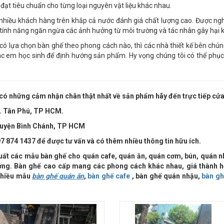
đạt tiêu chuẩn cho từng loại nguyên vật liệu khác nhau.
hiều khách hàng trên khắp cả nước đánh giá chất lượng cao. Được ngh
 tính năng ngăn ngừa các ảnh hưởng từ môi trường và tác nhân gây hại 
ó lựa chọn bàn ghế theo phong cách nào, thì các nhà thiết kế bên chúng
các em học sinh để định hướng sản phẩm. Hy vọng chúng tôi có thể phục
có những cảm nhận chân thật nhất về sản phẩm hãy đến trực tiếp cửa
Q. Tân Phú, TP HCM.
, Huyện Bình Chánh, TP HCM
7 874 1437 để được tư vấn và có thêm nhiều thông tin hữu ích.
uất các mẫu bàn ghế cho quán cafe, quán ăn, quán cơm, bún, quán n
rường. Bàn ghế cao cấp mang các phong cách khác nhau, giá thành hợp
 nhiều mẫu
bàn ghế quán ăn
,
bàn ghế cafe
, bàn ghế quán nhậu,
bàn gh