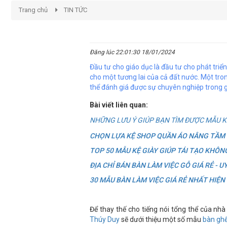
Trang chủ
TIN TỨC
Đăng lúc 22:01:30 18/01/2024
Đầu tư cho giáo dục là đầu tư cho phát triển
cho một tương lai của cả đất nước. Một tron
thể đánh giá được sự chuyên nghiệp trong g
Bài viết liên quan:
NHỮNG LƯU Ý GIÚP BẠN TÌM ĐƯỢC MẪU K
CHỌN LỰA KỆ SHOP QUẦN ÁO NÂNG TẦM
TOP 50 MẪU KỆ GIÀY GIÚP TÁI TẠO KHÔN
ĐỊA CHỈ BÁN BÀN LÀM VIỆC GỖ GIÁ RẺ - U
30 MẪU BÀN LÀM VIỆC GIÁ RẺ NHẤT HIỆN
Để thay thế cho tiếng nói tổng thể của nhà
Thúy Duy
sẽ dưới thiệu một số mẫu
bàn ghế