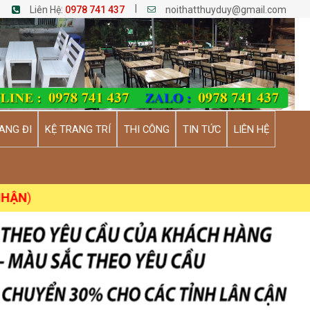
|
Liên Hệ:
0978 741 437
noithatthuyduy@gmail.com
ANG ĐI
KỆ TRANG TRÍ
THI CÔNG
TIN TỨC
LIÊN HỆ