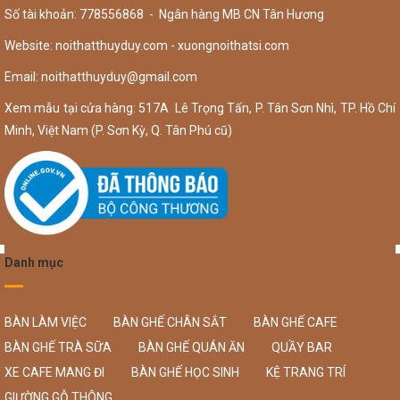
Số tài khoản: 778556868 - Ngân hàng MB CN Tân Hương
Website: noithatthuyduy.com - xuongnoithatsi.com
Email:
noithatthuyduy@gmail.com
Xem mẫu tại cửa hàng: 517A Lê Trọng Tấn, P. Tân Sơn Nhì, TP. Hồ Chí
Minh, Việt Nam (P. Sơn Kỳ, Q. Tân Phú cũ)
Danh mục
BÀN LÀM VIỆC
BÀN GHẾ CHÂN SẮT
BÀN GHẾ CAFE
BÀN GHẾ TRÀ SỮA
BÀN GHẾ QUÁN ĂN
QUẦY BAR
XE CAFE MANG ĐI
BÀN GHẾ HỌC SINH
KỆ TRANG TRÍ
GIƯỜNG GỖ THÔNG