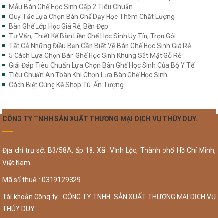
Mẫu Bàn Ghế Học Sinh Cấp 2 Tiêu Chuẩn
Quy Tắc Lựa Chọn Bàn Ghế Dạy Học Thêm Chất Lượng
Bàn Ghế Lớp Học Giá Rẻ, Bền Đẹp
Tư Vấn, Thiết Kế Bàn Liền Ghế Học Sinh Uy Tín, Trọn Gói
Tất Cả Những Điều Bạn Cần Biết Về Bàn Ghế Học Sinh Giá Rẻ
5 Cách Lựa Chọn Bàn Ghế Học Sinh Khung Sắt Mặt Gỗ Rẻ
Giải Đáp Tiêu Chuẩn Lựa Chọn Bàn Ghế Học Sinh Của Bộ Y Tế
Tiêu Chuẩn An Toàn Khi Chọn Lựa Bàn Ghế Học Sinh
Cách Biệt Cùng Kệ Shop Túi Ấn Tượng
CÔNG TY TNHH SẢN XUẤT THƯƠNG MẠI DỊCH VỤ THÚY DUY.
Địa chỉ trụ sở: B3/58A, ấp 18, Xã Vĩnh Lộc, Thành phố Hồ Chí Minh,
Việt Nam.
Mã số thuế : 0319129329
Tài khoản Công ty : CÔNG TY TNHH SẢN XUẤT THƯƠNG MẠI DỊCH VỤ
THÚY DUY.