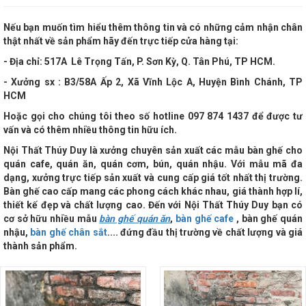
Nếu bạn muốn tìm hiểu thêm thông tin và có những cảm nhận chân
thật nhất về sản phẩm hãy đến trực tiếp cửa hàng tại:
- Địa chỉ:
517A Lê Trọng Tấn, P. Sơn Kỳ, Q. Tân Phú, TP HCM
.
- Xưởng sx : B3/58A Ấp 2, Xã Vĩnh Lộc A, Huyện Bình Chánh, TP
HCM
Hoặc gọi cho chúng tôi theo số hotline
097 874 1437 để được tư
vấn và có thêm nhiều thông tin hữu ích.
Nội Thất Thúy Duy là xưởng chuyên sản xuất các mẫu bàn ghế cho
quán cafe, quán ăn, quán cơm, bún, quán nhậu. Với mẫu mã đa
dạng, xưởng trực tiếp sản xuất và cung cấp giá tốt nhất thị trường.
Bàn ghế cao cấp mang các phong cách khác nhau, giá thành hợp lí,
thiết kế đẹp và chất lượng cao. Đến với
Nội Thất Thúy Duy bạn có
cơ sở hữu nhiều mẫu
bàn ghế quán ăn
,
bàn ghế cafe
, bàn ghế quán
nhậu,
bàn ghế chân sắt
.... đứng đầu thị trường về chất lượng và giá
thành sản phẩm.