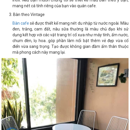
inox. Nếu bạn muốn chúng tôi sẽ thiết kế mẫu bàn theo ý bạn,
mang nét cá tính riêng của bạn vào quán cafe.
Bàn theo Vintage
Bàn cafe
sẽ được thiết kế mang nét du nhập từ nước ngoài. Màu
đen, trắng, cam đất, nâu sữa thường là màu chủ đạo khi sử
dụng kết hợp với các vật trang trí cổ xưa như máy tính, ấm nước,
chum đèn, lọ hoa…góp phần làm nổi bật thêm vẻ đẹp vừa cổ
điển vừa sang trọng. Tạo được không gian đầm ấm thân thuộc
mà phong cách này mang lại.