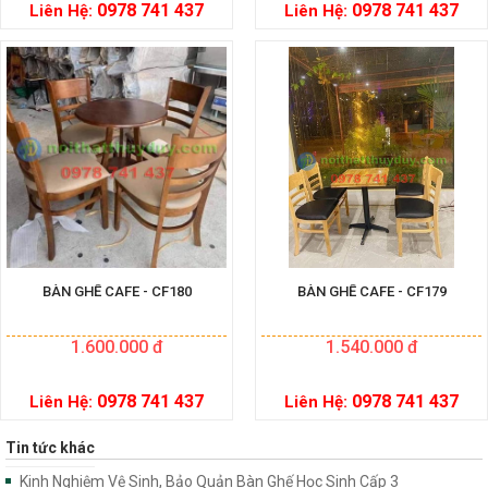
0978 741 437
0978 741 437
Liên Hệ:
Liên Hệ:
BÀN GHẾ CAFE - CF180
BÀN GHẾ CAFE - CF179
1.600.000 đ
1.540.000 đ
0978 741 437
0978 741 437
Liên Hệ:
Liên Hệ:
Tin tức khác
Kinh Nghiệm Vệ Sinh, Bảo Quản Bàn Ghế Học Sinh Cấp 3