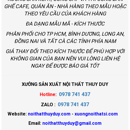
GHẾ CAFE, QUÁN ĂN - NHÀ HÀNG THEO MẪU HOẶC
THEO YÊU CẦU CỦA KHÁCH HÀNG
ĐA DẠNG MẪU MÃ - KÍCH THƯỚC
PHÂN PHỐI CHO TP HCM, BÌNH DƯƠNG, LONG AN,
ĐỒNG NAI VÀ TẤT CÀ CÁC TỈNH PHÍA NAM
GIÁ THAY ĐỔI THEO KÍCH THƯỚC ĐỂ PHÙ HỢP VỚI
KHÔNG GIAN CỦA BẠN NÊN VUI LÒNG LIÊN HỆ
NGAY ĐỂ ĐƯỢC BÁO GIÁ TỐT
XƯỞNG SẢN XUẤT NỘI THẤT THUY DUY
0978 741 437
Hotline
:
0978 741 437
ZALO :
Website:
noithatthuyduy.com
-
xuongnoithatsi.com
Email:
noithatthuyduy@gmail.com