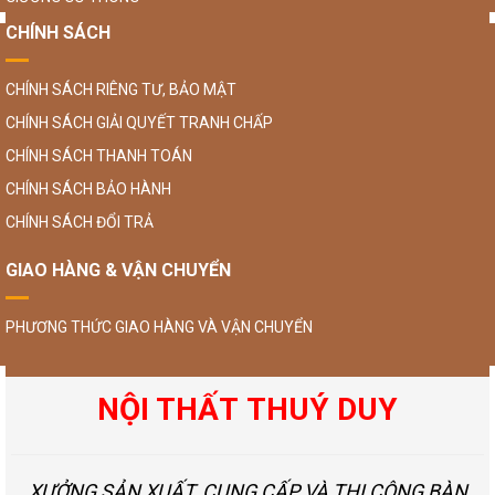
CHÍNH SÁCH
CHÍNH SÁCH RIÊNG TƯ, BẢO MẬT
CHÍNH SÁCH GIẢI QUYẾT TRANH CHẤP
CHÍNH SÁCH THANH TOÁN
CHÍNH SÁCH BẢO HÀNH
CHÍNH SÁCH ĐỔI TRẢ
GIAO HÀNG & VẬN CHUYỂN
PHƯƠNG THỨC GIAO HÀNG VÀ VẬN CHUYỂN
NỘI THẤT THUÝ DUY
XƯỞNG SẢN XUẤT, CUNG CẤP VÀ THI CÔNG BÀN