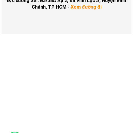
Đ/c xưởng SX : B3/58A Ấp 2, Xã Vĩnh Lộc A, Huyện Bình
Chánh, TP HCM -
Xem đường đi