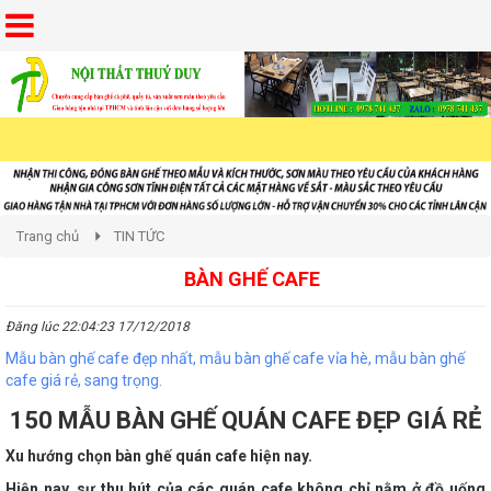
Trang chủ
TIN TỨC
BÀN GHẾ CAFE
Đăng lúc 22:04:23 17/12/2018
Mẫu bàn ghế cafe đẹp nhất, mẫu bàn ghế cafe vỉa hè, mẫu bàn ghế
cafe giá rẻ, sang trọng.
150 MẪU BÀN GHẾ QUÁN CAFE ĐẸP GIÁ RẺ
Xu hướng chọn bàn ghế quán cafe hiện nay.
Hiện nay, sự thu hút của các quán cafe không chỉ nằm ở đồ uống