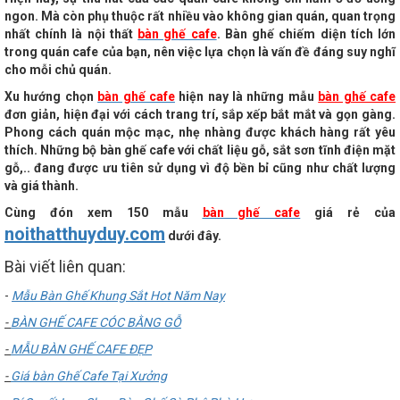
ngon. Mà còn phụ thuộc rất nhiều vào không gian quán, quan trọng
nhất chính là nội thất
bàn ghế cafe
. Bàn ghế chiếm diện tích lớn
trong quán cafe của bạn, nên việc lựa chọn là vấn đề đáng suy nghĩ
cho mỗi chủ quán.
Xu hướng chọn
bàn ghế cafe
hiện nay là những mẫu
bàn ghế cafe
đơn giản, hiện đại với cách trang trí, sắp xếp bắt mắt và gọn gàng.
Phong cách quán mộc mạc, nhẹ nhàng được khách hàng rất yêu
thích. Những bộ bàn ghế cafe với chất liệu gỗ, sắt sơn tĩnh điện mặt
gỗ,.. đang được ưu tiên sử dụng vì độ bền bỉ cũng như chất lượng
và giá thành.
Cùng đón xem 150 mẫu
bàn ghế cafe
giá rẻ của
noithatthuyduy.com
dưới đây.
Bài viết liên quan:
-
Mẫu Bàn Ghế Khung Sắt Hot Năm Nay
-
BÀN GHẾ CAFE CÓC BẰNG GỖ
-
MẪU BÀN GHẾ CAFE ĐẸP
-
Giá bàn Ghế Cafe Tại Xưởng