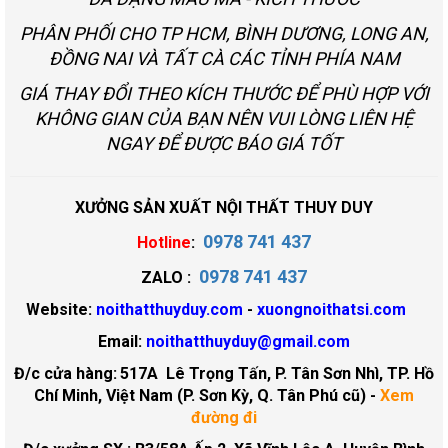
PHÂN PHỐI CHO TP HCM, BÌNH DƯƠNG, LONG AN,
ĐỒNG NAI VÀ TẤT CÀ CÁC TỈNH PHÍA NAM
GIÁ THAY ĐỔI THEO KÍCH THƯỚC ĐỂ PHÙ HỢP VỚI
KHÔNG GIAN CỦA BẠN NÊN VUI LÒNG LIÊN HỆ
NGAY ĐỂ ĐƯỢC BÁO GIÁ TỐT
XƯỞNG SẢN XUẤT NỘI THẤT THUY DUY
0978 741 437
Hotline
:
0978 741 437
ZALO :
Website:
noithatthuyduy.com
-
xuongnoithatsi.com
Email:
noithatthuyduy@gmail.com
Đ/c cửa hàng:
517A Lê Trọng Tấn, P. Tân Sơn Nhì, TP. Hồ
Chí Minh, Việt Nam (P. Sơn Kỳ, Q. Tân Phú cũ)
-
Xem
đường đi