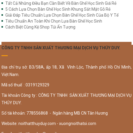
Tất Cả Những Điều Bạn Cần Biết Về Bàn Ghế Học Sinh Giá Rẻ
5 Cách Lựa Chọn Bàn Ghế Học Sinh Khung Sắt Mặt Gỗ Rẻ
Giải Đáp Tiêu Chuẩn Lựa Chọn Bàn Ghế Học Sinh Của Bộ Y Tế
Tiêu Chuẩn An Toàn Khi Chọn Lựa Bàn Ghế Học Sinh
Cách Biệt Cùng Kệ Shop Túi Ấn Tượng
CÔNG TY TNHH SẢN XUẤT THƯƠNG MẠI DỊCH VỤ THÚY DUY.
Địa chỉ trụ sở: B3/58A, ấp 18, Xã Vĩnh Lộc, Thành phố Hồ Chí Minh,
Việt Nam.
Mã số thuế : 0319129329
Tài khoản Công ty : CÔNG TY TNHH SẢN XUẤT THƯƠNG MẠI DỊCH VỤ
THÚY DUY.
Số tài khoản: 778556868 - Ngân hàng MB CN Tân Hương
Website: noithatthuyduy.com - xuongnoithatsi.com