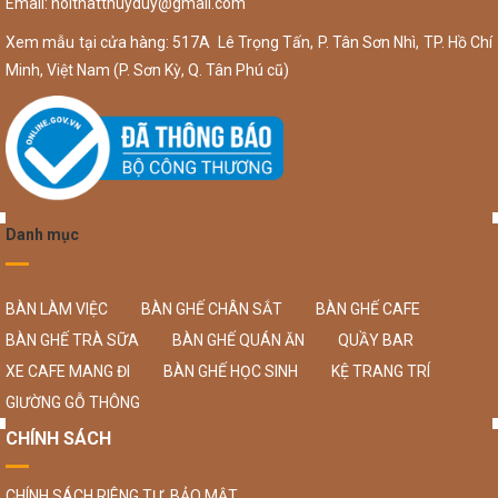
Email:
noithatthuyduy@gmail.com
Xem mẫu tại cửa hàng: 517A Lê Trọng Tấn, P. Tân Sơn Nhì, TP. Hồ Chí
Minh, Việt Nam (P. Sơn Kỳ, Q. Tân Phú cũ)
Danh mục
BÀN LÀM VIỆC
BÀN GHẾ CHÂN SẮT
BÀN GHẾ CAFE
BÀN GHẾ TRÀ SỮA
BÀN GHẾ QUÁN ĂN
QUẦY BAR
XE CAFE MANG ĐI
BÀN GHẾ HỌC SINH
KỆ TRANG TRÍ
GIƯỜNG GỖ THÔNG
CHÍNH SÁCH
CHÍNH SÁCH RIÊNG TƯ, BẢO MẬT