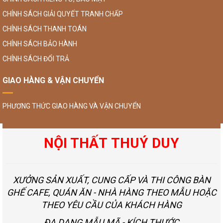
CHÍNH SÁCH GIẢI QUYẾT TRANH CHẤP
CHÍNH SÁCH THANH TOÁN
CHÍNH SÁCH BẢO HÀNH
CHÍNH SÁCH ĐỔI TRẢ
GIAO HÀNG & VẬN CHUYỂN
PHƯƠNG THỨC GIAO HÀNG VÀ VẬN CHUYỂN
NỘI THẤT THUÝ DUY
XƯỞNG SẢN XUẤT, CUNG CẤP VÀ THI CÔNG BÀN
GHẾ CAFE, QUÁN ĂN - NHÀ HÀNG THEO MẪU HOẶC
THEO YÊU CẦU CỦA KHÁCH HÀNG
ĐA DẠNG MẪU MÃ - KÍCH THƯỚC