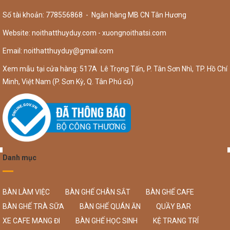
Số tài khoản: 778556868 - Ngân hàng MB CN Tân Hương
Website: noithatthuyduy.com - xuongnoithatsi.com
Email:
noithatthuyduy@gmail.com
Xem mẫu tại cửa hàng: 517A Lê Trọng Tấn, P. Tân Sơn Nhì, TP. Hồ Chí
Minh, Việt Nam (P. Sơn Kỳ, Q. Tân Phú cũ)
Danh mục
BÀN LÀM VIỆC
BÀN GHẾ CHÂN SẮT
BÀN GHẾ CAFE
BÀN GHẾ TRÀ SỮA
BÀN GHẾ QUÁN ĂN
QUẦY BAR
XE CAFE MANG ĐI
BÀN GHẾ HỌC SINH
KỆ TRANG TRÍ