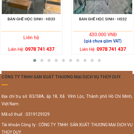
BÀN GHẾ HỌC SINH - HS33
BÀN GHẾ HỌC SINH - HS32
430.000
VNĐ
Liên hệ
0978 741 437
0978 741 437
Liên Hệ:
Liên Hệ:
CÔNG TY TNHH SẢN XUẤT THƯƠNG MẠI DỊCH VỤ THÚY DUY.
Địa chỉ trụ sở: B3/58A, ấp 18, Xã Vĩnh Lộc, Thành phố Hồ Chí Minh,
Việt Nam.
Mã số thuế : 0319129329
Tài khoản Công ty : CÔNG TY TNHH SẢN XUẤT THƯƠNG MẠI DỊCH VỤ
THÚY DUY.