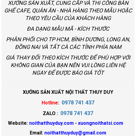
XƯỞNG SẢN XUẤT, CUNG CẤP VÀ THI CÔNG BÀN
GHẾ CAFE, QUÁN ĂN - NHÀ HÀNG THEO MẪU HOẶC
THEO YÊU CẦU CỦA KHÁCH HÀNG
ĐA DẠNG MẪU MÃ - KÍCH THƯỚC
PHÂN PHỐI CHO TP HCM, BÌNH DƯƠNG, LONG AN,
ĐỒNG NAI VÀ TẤT CÀ CÁC TỈNH PHÍA NAM
GIÁ THAY ĐỔI THEO KÍCH THƯỚC ĐỂ PHÙ HỢP VỚI
KHÔNG GIAN CỦA BẠN NÊN VUI LÒNG LIÊN HỆ
NGAY ĐỂ ĐƯỢC BÁO GIÁ TỐT
XƯỞNG SẢN XUẤT NỘI THẤT THUY DUY
0978 741 437
Hotline
:
0978 741 437
ZALO :
Website:
noithatthuyduy.com
-
xuongnoithatsi.com
Email:
noithatthuyduy@gmail.com