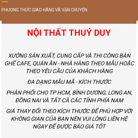
PHƯƠNG THỨC GIAO HÀNG VÀ VẬN CHUYỂN
NỘI THẤT THUÝ DUY
XƯỞNG SẢN XUẤT, CUNG CẤP VÀ THI CÔNG BÀN
GHẾ CAFE, QUÁN ĂN - NHÀ HÀNG THEO MẪU HOẶC
THEO YÊU CẦU CỦA KHÁCH HÀNG
ĐA DẠNG MẪU MÃ - KÍCH THƯỚC
PHÂN PHỐI CHO TP HCM, BÌNH DƯƠNG, LONG AN,
ĐỒNG NAI VÀ TẤT CÀ CÁC TỈNH PHÍA NAM
GIÁ THAY ĐỔI THEO KÍCH THƯỚC ĐỂ PHÙ HỢP VỚI
KHÔNG GIAN CỦA BẠN NÊN VUI LÒNG LIÊN HỆ
NGAY ĐỂ ĐƯỢC BÁO GIÁ TỐT