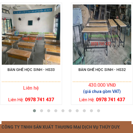
BÀN GHẾ HỌC SINH - HS33
BÀN GHẾ HỌC SINH - HS32
430.000
VNĐ
Liên hệ
0978 741 437
0978 741 437
Liên Hệ:
Liên Hệ:
CÔNG TY TNHH SẢN XUẤT THƯƠNG MẠI DỊCH VỤ THÚY DUY.