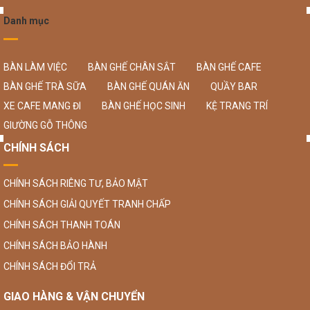
Danh mục
BÀN LÀM VIỆC
BÀN GHẾ CHÂN SẮT
BÀN GHẾ CAFE
BÀN GHẾ TRÀ SỮA
BÀN GHẾ QUÁN ĂN
QUẦY BAR
XE CAFE MANG ĐI
BÀN GHẾ HỌC SINH
KỆ TRANG TRÍ
GIƯỜNG GỖ THÔNG
CHÍNH SÁCH
CHÍNH SÁCH RIÊNG TƯ, BẢO MẬT
CHÍNH SÁCH GIẢI QUYẾT TRANH CHẤP
CHÍNH SÁCH THANH TOÁN
CHÍNH SÁCH BẢO HÀNH
CHÍNH SÁCH ĐỔI TRẢ
GIAO HÀNG & VẬN CHUYỂN