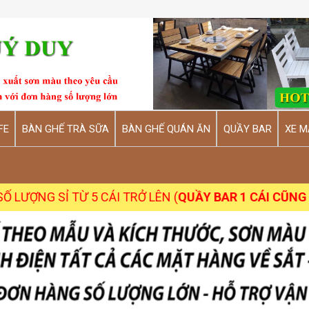
FE
BÀN GHẾ TRÀ SỮA
BÀN GHẾ QUÁN ĂN
QUẦY BAR
XE M
 TỪ 5 CÁI TRỞ LÊN (
QUẦY BAR 1 CÁI CŨNG NHẬN
)