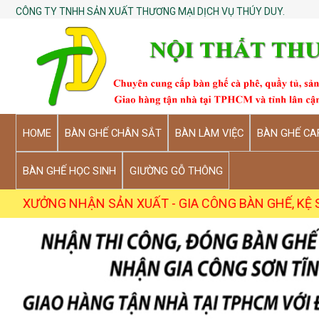
CÔNG TY TNHH SẢN XUẤT THƯƠNG MẠI DỊCH VỤ THÚY DUY.
HOME
BÀN GHẾ CHÂN SẮT
BÀN LÀM VIỆC
BÀN GHẾ CA
BÀN GHẾ HỌC SINH
GIƯỜNG GỖ THÔNG
 NHẬN SẢN XUẤT - GIA CÔNG BÀN GHẾ, KỆ SỐ LƯỢNG SỈ