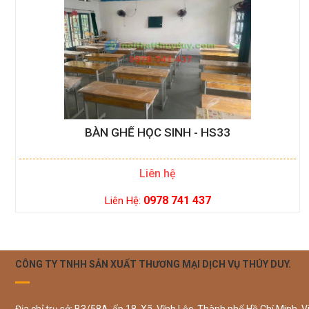
BÀN GHẾ HỌC SINH - HS33
Liên hệ
0978 741 437
Liên Hệ:
CÔNG TY TNHH SẢN XUẤT THƯƠNG MẠI DỊCH VỤ THÚY DUY.
Địa chỉ trụ sở: B3/58A, ấp 18, Xã Vĩnh Lộc, Thành phố Hồ Chí Minh, V