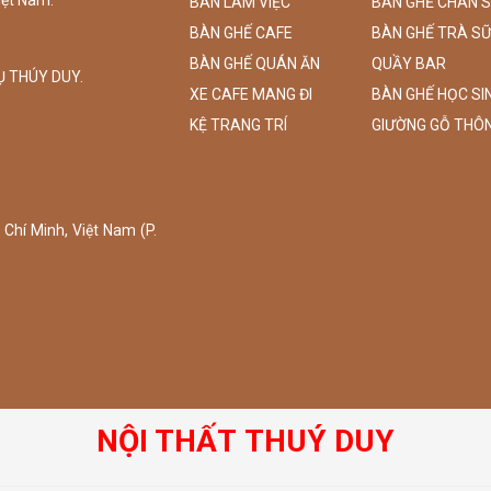
BÀN LÀM VIỆC
BÀN GHẾ CHÂN 
BÀN GHẾ CAFE
BÀN GHẾ TRÀ S
BÀN GHẾ QUÁN ĂN
QUẦY BAR
Ụ THÚY DUY.
XE CAFE MANG ĐI
BÀN GHẾ HỌC SI
KỆ TRANG TRÍ
GIƯỜNG GỖ THÔ
Chí Minh, Việt Nam (P.
NỘI THẤT THUÝ DUY