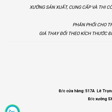
XƯỞNG SẢN XUẤT, CUNG CẤP VÀ THI C
PHÂN PHỐI CHO TP
GIÁ THAY ĐỔI THEO KÍCH THƯỚC Đ
Đ/c cửa hàng:
517A Lê Trọng 
Đ/c xưởng SX