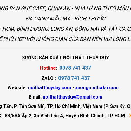
ÔNG BÀN GHẾ CAFE, QUÁN ĂN - NHÀ HÀNG THEO MẪ
ĐA DẠNG MẪU MÃ - KÍCH THƯỚC
 HCM, BÌNH DƯƠNG, LONG AN, ĐỒNG NAI VÀ TẤT CÀ 
Ể PHÙ HỢP VỚI KHÔNG GIAN CỦA BẠN NÊN VUI LÒNG L
XƯỞNG SẢN XUẤT NỘI THẤT THUY DUY
0978 741 437
Hotline
:
0978 741 437
ZALO :
Website:
noithatthuyduy.com
-
xuongnoithatsi.com
Email:
noithatthuyduy@gmail.com
Tấn, P. Tân Sơn Nhì, TP. Hồ Chí Minh, Việt Nam (P. Sơn Kỳ, Q
 : B3/58A Ấp 2, Xã Vĩnh Lộc A, Huyện Bình Chánh, TP HCM -