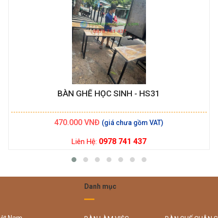
BÀN GHẾ HỌC SINH - HS31
470.000
VNĐ
0978 741 437
Liên Hệ:
Danh mục
iệt Nam.