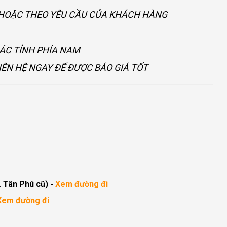
U HOẶC THEO YÊU CẦU CỦA KHÁCH HÀNG
CÁC TỈNH PHÍA NAM
IÊN HỆ NGAY ĐỂ ĐƯỢC BÁO GIÁ TỐT
. Tân Phú cũ)
-
Xem đường đi
Xem đường đi