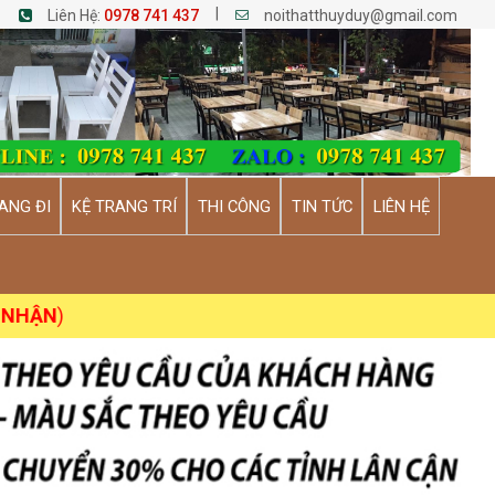
|
Liên Hệ:
0978 741 437
noithatthuyduy@gmail.com
ANG ĐI
KỆ TRANG TRÍ
THI CÔNG
TIN TỨC
LIÊN HỆ