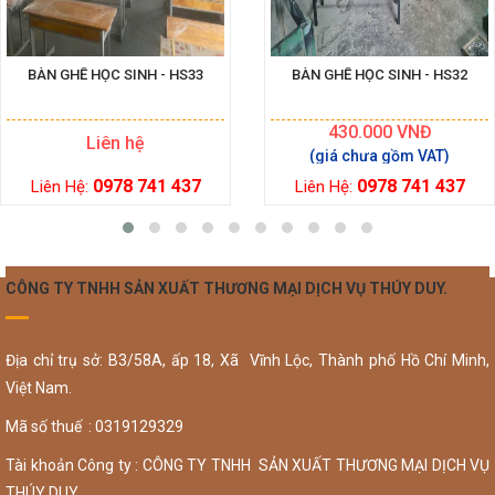
BÀN GHẾ HỌC SINH - HS33
BÀN GHẾ HỌC SINH - HS32
430.000
VNĐ
Liên hệ
0978 741 437
0978 741 437
Liên Hệ:
Liên Hệ:
CÔNG TY TNHH SẢN XUẤT THƯƠNG MẠI DỊCH VỤ THÚY DUY.
Địa chỉ trụ sở: B3/58A, ấp 18, Xã Vĩnh Lộc, Thành phố Hồ Chí Minh,
Việt Nam.
Mã số thuế : 0319129329
Tài khoản Công ty : CÔNG TY TNHH SẢN XUẤT THƯƠNG MẠI DỊCH VỤ
THÚY DUY.