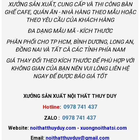
XƯỞNG SẢN XUẤT, CUNG CẤP VÀ THI CÔNG BÀN
GHẾ CAFE, QUÁN ĂN - NHÀ HÀNG THEO MẪU HOẶC
THEO YÊU CẦU CỦA KHÁCH HÀNG
ĐA DẠNG MẪU MÃ - KÍCH THƯỚC
PHÂN PHỐI CHO TP HCM, BÌNH DƯƠNG, LONG AN,
ĐỒNG NAI VÀ TẤT CÀ CÁC TỈNH PHÍA NAM
GIÁ THAY ĐỔI THEO KÍCH THƯỚC ĐỂ PHÙ HỢP VỚI
KHÔNG GIAN CỦA BẠN NÊN VUI LÒNG LIÊN HỆ
NGAY ĐỂ ĐƯỢC BÁO GIÁ TỐT
XƯỞNG SẢN XUẤT NỘI THẤT THUY DUY
0978 741 437
Hotline
:
0978 741 437
ZALO :
Website:
noithatthuyduy.com
-
xuongnoithatsi.com
Email:
noithatthuyduy@gmail.com