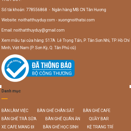
Số tài khoản: 778556868 - Ngân hàng MB CN Tân Hương
Website: noithatthuyduy.com - xuongnoithatsi.com
Email:
noithatthuyduy@gmail.com
Xem mẫu tại cửa hàng: 517A Lê Trọng Tấn, P. Tân Sơn Nhì, TP. Hồ Chí
Minh, Việt Nam (P. Sơn Kỳ, Q. Tân Phú cũ)
Danh mục
BÀN LÀM VIỆC
BÀN GHẾ CHÂN SẮT
BÀN GHẾ CAFE
BÀN GHẾ TRÀ SỮA
BÀN GHẾ QUÁN ĂN
QUẦY BAR
XE CAFE MANG ĐI
BÀN GHẾ HỌC SINH
KỆ TRANG TRÍ