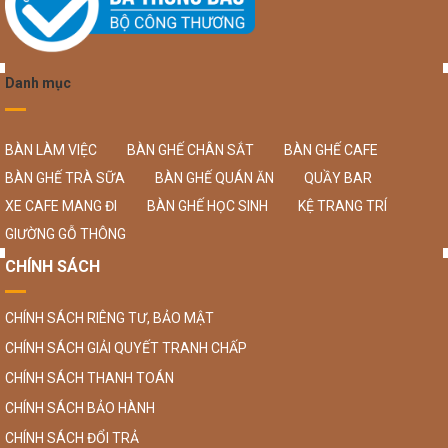
Danh mục
BÀN LÀM VIỆC
BÀN GHẾ CHÂN SẮT
BÀN GHẾ CAFE
BÀN GHẾ TRÀ SỮA
BÀN GHẾ QUÁN ĂN
QUẦY BAR
XE CAFE MANG ĐI
BÀN GHẾ HỌC SINH
KỆ TRANG TRÍ
GIƯỜNG GỖ THÔNG
CHÍNH SÁCH
CHÍNH SÁCH RIÊNG TƯ, BẢO MẬT
CHÍNH SÁCH GIẢI QUYẾT TRANH CHẤP
CHÍNH SÁCH THANH TOÁN
CHÍNH SÁCH BẢO HÀNH
CHÍNH SÁCH ĐỔI TRẢ