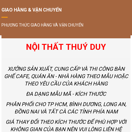
GIAO HÀNG & VẬN CHUYỂN
PHƯƠNG THỨC GIAO HÀNG VÀ VẬN CHUYỂN
NỘI THẤT THUÝ DUY
XƯỞNG SẢN XUẤT, CUNG CẤP VÀ THI CÔNG BÀN
GHẾ CAFE, QUÁN ĂN - NHÀ HÀNG THEO MẪU HOẶC
THEO YÊU CẦU CỦA KHÁCH HÀNG
ĐA DẠNG MẪU MÃ - KÍCH THƯỚC
PHÂN PHỐI CHO TP HCM, BÌNH DƯƠNG, LONG AN,
ĐỒNG NAI VÀ TẤT CÀ CÁC TỈNH PHÍA NAM
GIÁ THAY ĐỔI THEO KÍCH THƯỚC ĐỂ PHÙ HỢP VỚI
KHÔNG GIAN CỦA BẠN NÊN VUI LÒNG LIÊN HỆ