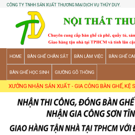
CÔNG TY TNHH SẢN XUẤT THƯƠNG MẠI DỊCH VỤ THÚY DUY.
HOME
BÀN GHẾ CHÂN SẮT
BÀN LÀM VIỆC
BÀN GHẾ CA
BÀN GHẾ HỌC SINH
GIƯỜNG GỖ THÔNG
NHẬN SẢN XUẤT - GIA CÔNG BÀN GHẾ, KỆ SỐ LƯỢNG SỈ 