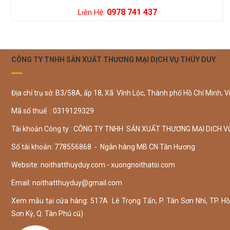
0978 741 437
Liên Hệ:
CÔNG TY TNHH SẢN XUẤT THƯƠNG MẠI DỊCH VỤ THÚY DUY.
Địa chỉ trụ sở: B3/58A, ấp 18, Xã Vĩnh Lộc, Thành phố Hồ Chí Minh, V
Mã số thuế : 0319129329
Tài khoản Công ty : CÔNG TY TNHH SẢN XUẤT THƯƠNG MẠI DỊCH V
Số tài khoản: 778556868 - Ngân hàng MB CN Tân Hương
Website: noithatthuyduy.com - xuongnoithatsi.com
Email:
noithatthuyduy@gmail.com
Xem mẫu tại cửa hàng: 517A Lê Trọng Tấn, P. Tân Sơn Nhì, TP. Hồ 
Sơn Kỳ, Q. Tân Phú cũ)