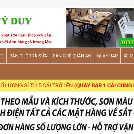
FE
BÀN GHẾ TRÀ SỮA
BÀN GHẾ QUÁN ĂN
QUẦY BAR
XE M
TỪ 5 CÁI TRỞ LÊN (
QUẦY BAR 1 CÁI CŨNG NHẬN
)