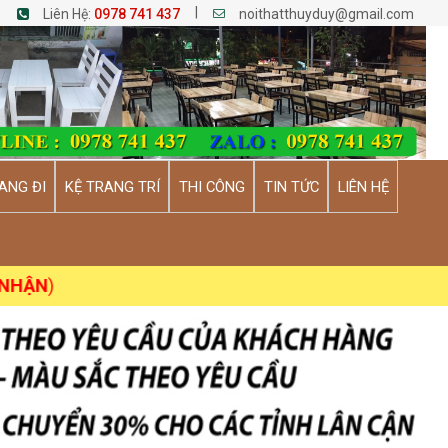
|
Liên Hệ:
0978 741 437
noithatthuyduy@gmail.com
ANG ĐI
KỆ TRANG TRÍ
THI CÔNG
TIN TỨC
LIÊN HỆ