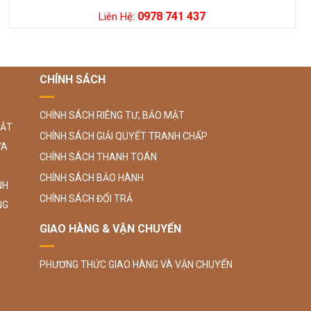
0978 741 437
Liên Hệ:
CHÍNH SÁCH
CHÍNH SÁCH RIÊNG TƯ, BẢO MẬT
SẮT
CHÍNH SÁCH GIẢI QUYẾT TRANH CHẤP
ỮA
CHÍNH SÁCH THANH TOÁN
CHÍNH SÁCH BẢO HÀNH
NH
CHÍNH SÁCH ĐỔI TRẢ
NG
GIAO HÀNG & VẬN CHUYỂN
PHƯƠNG THỨC GIAO HÀNG VÀ VẬN CHUYỂN