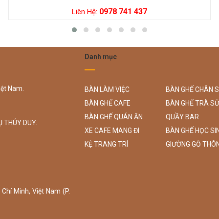
0978 741 437
Liên Hệ:
Danh mục
iệt Nam.
BÀN LÀM VIỆC
BÀN GHẾ CHÂN 
BÀN GHẾ CAFE
BÀN GHẾ TRÀ S
BÀN GHẾ QUÁN ĂN
QUẦY BAR
Ụ THÚY DUY.
XE CAFE MANG ĐI
BÀN GHẾ HỌC SI
KỆ TRANG TRÍ
GIƯỜNG GỖ THÔ
Chí Minh, Việt Nam (P.