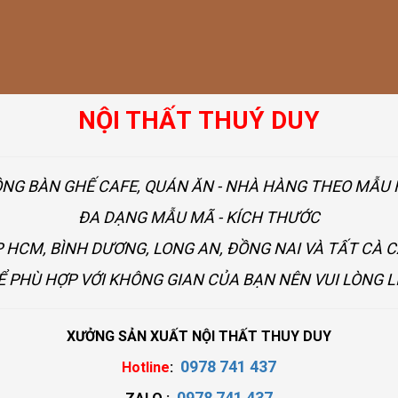
NỘI THẤT THUÝ DUY
ÔNG BÀN GHẾ CAFE, QUÁN ĂN - NHÀ HÀNG THEO MẪ
ĐA DẠNG MẪU MÃ - KÍCH THƯỚC
 HCM, BÌNH DƯƠNG, LONG AN, ĐỒNG NAI VÀ TẤT CÀ 
Ể PHÙ HỢP VỚI KHÔNG GIAN CỦA BẠN NÊN VUI LÒNG L
XƯỞNG SẢN XUẤT NỘI THẤT THUY DUY
0978 741 437
Hotline
:
0978 741 437