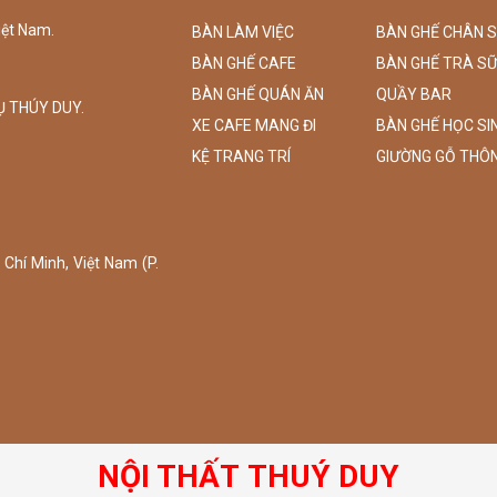
iệt Nam.
BÀN LÀM VIỆC
BÀN GHẾ CHÂN 
BÀN GHẾ CAFE
BÀN GHẾ TRÀ S
BÀN GHẾ QUÁN ĂN
QUẦY BAR
Ụ THÚY DUY.
XE CAFE MANG ĐI
BÀN GHẾ HỌC SI
KỆ TRANG TRÍ
GIƯỜNG GỖ THÔ
Chí Minh, Việt Nam (P.
NỘI THẤT THUÝ DUY