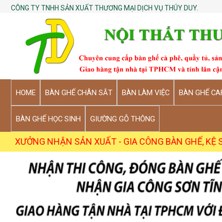
CÔNG TY TNHH SẢN XUẤT THƯƠNG MẠI DỊCH VỤ THÚY DUY.
HOME
BÀN GHẾ CHÂN SẮT
BÀN LÀM VIỆC
BÀN GHẾ CA
BÀN GHẾ HỌC SINH
GIƯỜNG GỖ THÔNG
NHẬN SẢN XUẤT - GIA CÔNG BÀN GHẾ, KỆ SỐ LƯỢNG SỈ