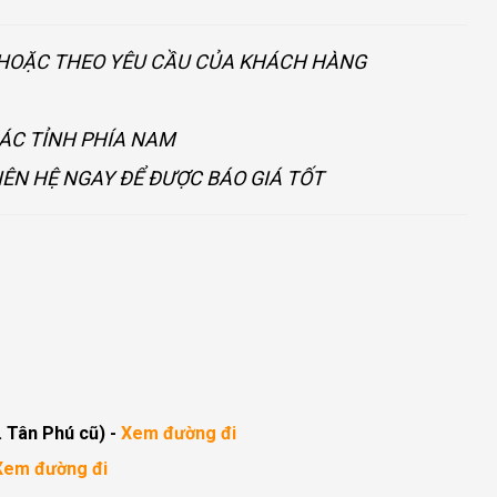
U HOẶC THEO YÊU CẦU CỦA KHÁCH HÀNG
CÁC TỈNH PHÍA NAM
IÊN HỆ NGAY ĐỂ ĐƯỢC BÁO GIÁ TỐT
. Tân Phú cũ)
-
Xem đường đi
Xem đường đi