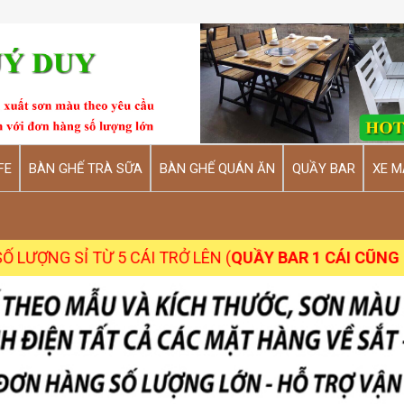
FE
BÀN GHẾ TRÀ SỮA
BÀN GHẾ QUÁN ĂN
QUẦY BAR
XE M
 TỪ 5 CÁI TRỞ LÊN (
QUẦY BAR 1 CÁI CŨNG NHẬN
)