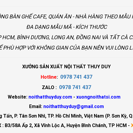
ÔNG BÀN GHẾ CAFE, QUÁN ĂN - NHÀ HÀNG THEO MẪ
ĐA DẠNG MẪU MÃ - KÍCH THƯỚC
 HCM, BÌNH DƯƠNG, LONG AN, ĐỒNG NAI VÀ TẤT CÀ 
Ể PHÙ HỢP VỚI KHÔNG GIAN CỦA BẠN NÊN VUI LÒNG L
XƯỞNG SẢN XUẤT NỘI THẤT THUY DUY
0978 741 437
Hotline
:
0978 741 437
ZALO :
Website:
noithatthuyduy.com
-
xuongnoithatsi.com
Email:
noithatthuyduy@gmail.com
Tấn, P. Tân Sơn Nhì, TP. Hồ Chí Minh, Việt Nam (P. Sơn Kỳ, Q
 : B3/58A Ấp 2, Xã Vĩnh Lộc A, Huyện Bình Chánh, TP HCM -