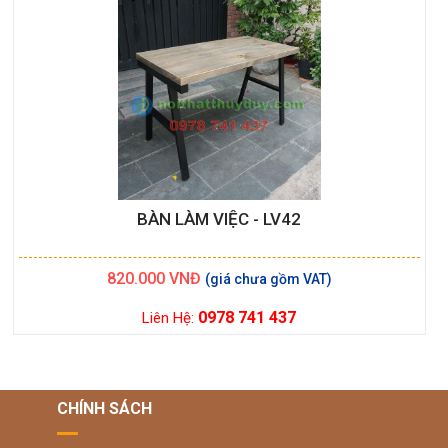
BÀN LÀM VIỆC - LV42
820.000
VNĐ
0978 741 437
Liên Hệ:
CHÍNH SÁCH