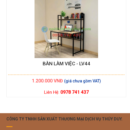
BÀN LÀM VIỆC - LV44
1.200.000
VNĐ
0978 741 437
Liên Hệ:
CÔNG TY TNHH SẢN XUẤT THƯƠNG MẠI DỊCH VỤ THÚY DUY.