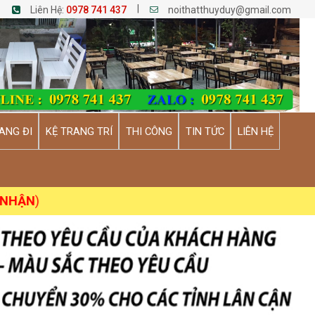
|
Liên Hệ:
0978 741 437
noithatthuyduy@gmail.com
ANG ĐI
KỆ TRANG TRÍ
THI CÔNG
TIN TỨC
LIÊN HỆ