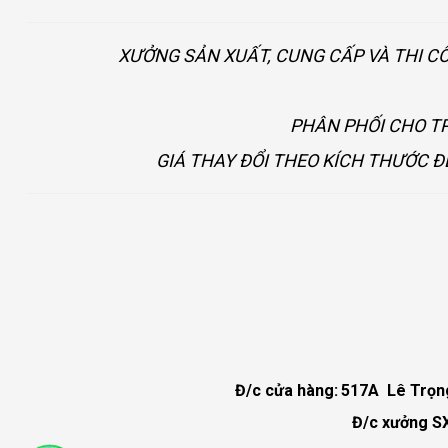
XƯỞNG SẢN XUẤT, CUNG CẤP VÀ THI C
PHÂN PHỐI CHO TP
GIÁ THAY ĐỔI THEO KÍCH THƯỚC Đ
Đ/c cửa hàng:
517A Lê Trọng 
Đ/c xưởng SX