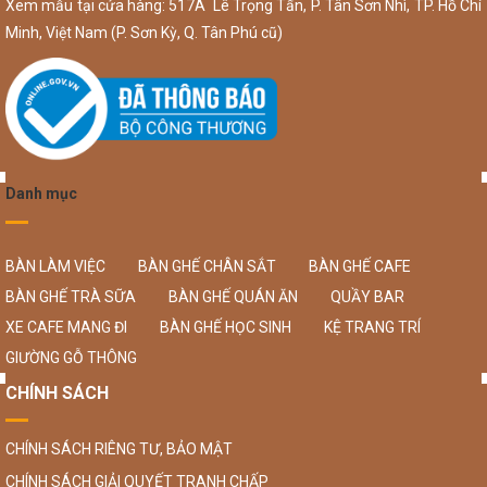
Xem mẫu tại cửa hàng: 517A Lê Trọng Tấn, P. Tân Sơn Nhì, TP. Hồ Chí
Minh, Việt Nam (P. Sơn Kỳ, Q. Tân Phú cũ)
Danh mục
BÀN LÀM VIỆC
BÀN GHẾ CHÂN SẮT
BÀN GHẾ CAFE
BÀN GHẾ TRÀ SỮA
BÀN GHẾ QUÁN ĂN
QUẦY BAR
XE CAFE MANG ĐI
BÀN GHẾ HỌC SINH
KỆ TRANG TRÍ
GIƯỜNG GỖ THÔNG
CHÍNH SÁCH
CHÍNH SÁCH RIÊNG TƯ, BẢO MẬT
CHÍNH SÁCH GIẢI QUYẾT TRANH CHẤP