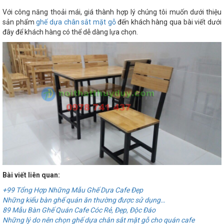
Với công năng thoải mái, giá thành hợp lý chúng tôi muốn dưới thiệu
sản phẩm
ghế dựa chân sắt mặt gỗ
đến khách hàng qua bài viết dưới
đây để khách hàng có thể dễ dàng lựa chọn.
Bài viết liên quan:
+99 Tổng Hợp Những Mẫu Ghế Dựa Cafe Đẹp
Những kiểu bàn ghế quán ăn thường được sử dụng…
89 Mẫu Bàn Ghế Quán Cafe Cóc Rẻ, Đẹp, Độc Đáo
Những lý do nên chọn ghế dựa chân sắt mặt gỗ cho quán cafe