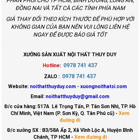
PHÂN PHỐI CHO TP HCM, BÌNH DƯƠNG, LONG AN,
ĐỒNG NAI VÀ TẤT CÀ CÁC TỈNH PHÍA NAM
GIÁ THAY ĐỔI THEO KÍCH THƯỚC ĐỂ PHÙ HỢP VỚI
KHÔNG GIAN CỦA BẠN NÊN VUI LÒNG LIÊN HỆ
NGAY ĐỂ ĐƯỢC BÁO GIÁ TỐT
XƯỞNG SẢN XUẤT NỘI THẤT THUY DUY
0978 741 437
Hotline
:
0978 741 437
ZALO :
Website:
noithatthuyduy.com
-
xuongnoithatsi.com
Email:
noithatthuyduy@gmail.com
Đ/c cửa hàng:
517A Lê Trọng Tấn, P. Tân Sơn Nhì, TP. Hồ
Chí Minh, Việt Nam (P. Sơn Kỳ, Q. Tân Phú cũ)
-
Xem
đường đi
Đ/c xưởng SX : B3/58A Ấp 2, Xã Vĩnh Lộc A, Huyện Bình
Chánh, TP HCM -
Xem đường đi