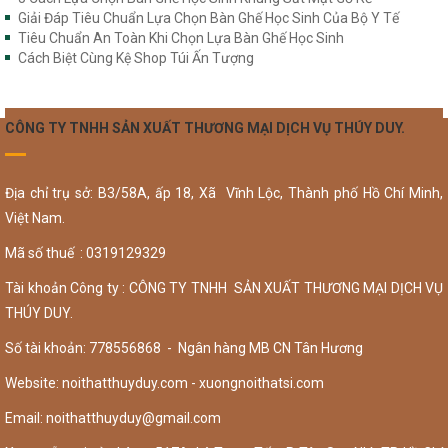
Giải Đáp Tiêu Chuẩn Lựa Chọn Bàn Ghế Học Sinh Của Bộ Y Tế
Tiêu Chuẩn An Toàn Khi Chọn Lựa Bàn Ghế Học Sinh
Cách Biệt Cùng Kệ Shop Túi Ấn Tượng
CÔNG TY TNHH SẢN XUẤT THƯƠNG MẠI DỊCH VỤ THÚY DUY.
Địa chỉ trụ sở: B3/58A, ấp 18, Xã Vĩnh Lộc, Thành phố Hồ Chí Minh,
Việt Nam.
Mã số thuế : 0319129329
Tài khoản Công ty : CÔNG TY TNHH SẢN XUẤT THƯƠNG MẠI DỊCH VỤ
THÚY DUY.
Số tài khoản: 778556868 - Ngân hàng MB CN Tân Hương
Website: noithatthuyduy.com - xuongnoithatsi.com
Email:
noithatthuyduy@gmail.com