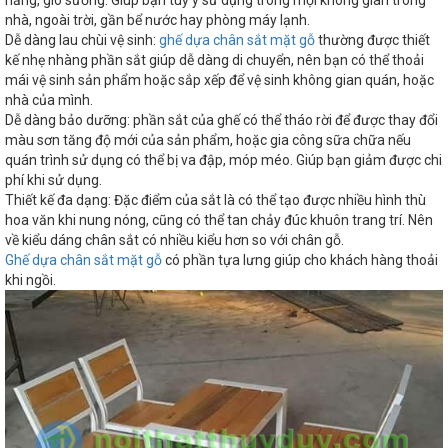
nắng, gió sương. Giúp bạn tuỳ ý sử dụng trong mọi không gian trong
nhà, ngoài trời, gần bể nước hay phòng máy lạnh.
Dễ dàng lau chùi vệ sinh:
ghế dựa chân sắt mặt gỗ
thường được thiết
kế nhẹ nhàng phần sắt giúp dễ dàng di chuyển, nên bạn có thể thoải
mái vệ sinh sản phẩm hoặc sắp xếp để vệ sinh không gian quán, hoặc
nhà của mình.
Dễ dàng bảo dưỡng: phần sắt của ghế có thể tháo rời để được thay đổi
màu sơn tăng độ mới của sản phẩm, hoặc gia công sữa chữa nếu
quán trình sử dụng có thể bị va đập, móp méo. Giúp bạn giảm được chi
phí khi sử dụng.
Thiết kế đa dạng: Đặc điểm của sắt là có thể tạo được nhiều hình thù
hoa văn khi nung nóng, cũng có thể tan chảy đúc khuôn trang trí. Nên
về kiểu dáng chân sắt có nhiều kiểu hơn so với chân gỗ.
Ghế dựa chân sắt mặt gỗ
có phần tựa lưng giúp cho khách hàng thoải
khi ngồi.