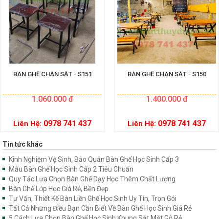
BÀN GHẾ CHÂN SẮT - S151
BÀN GHẾ CHÂN SẮT - S150
1.060.000 đ
1.400.000 đ
0978 741 437
0978 741 437
Liên Hệ:
Liên Hệ:
Tin tức khác
Kinh Nghiệm Vệ Sinh, Bảo Quản Bàn Ghế Học Sinh Cấp 3
Mẫu Bàn Ghế Học Sinh Cấp 2 Tiêu Chuẩn
Quy Tắc Lựa Chọn Bàn Ghế Dạy Học Thêm Chất Lượng
Bàn Ghế Lớp Học Giá Rẻ, Bền Đẹp
Tư Vấn, Thiết Kế Bàn Liền Ghế Học Sinh Uy Tín, Trọn Gói
Tất Cả Những Điều Bạn Cần Biết Về Bàn Ghế Học Sinh Giá Rẻ
5 Cách Lựa Chọn Bàn Ghế Học Sinh Khung Sắt Mặt Gỗ Rẻ