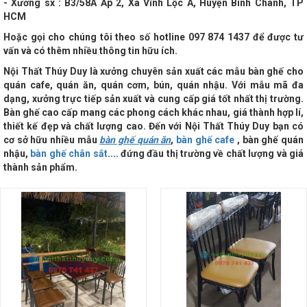
- Xưởng sx : B3/58A Ấp 2, Xã Vĩnh Lộc A, Huyện Bình Chánh, TP
HCM
Hoặc gọi cho chúng tôi theo số hotline
097 874 1437 để được tư
vấn và có thêm nhiều thông tin hữu ích.
Nội Thất Thúy Duy là xưởng chuyên sản xuất các mẫu bàn ghế cho
quán cafe, quán ăn, quán cơm, bún, quán nhậu. Với mẫu mã đa
dạng, xưởng trực tiếp sản xuất và cung cấp giá tốt nhất thị trường.
Bàn ghế cao cấp mang các phong cách khác nhau, giá thành hợp lí,
thiết kế đẹp và chất lượng cao. Đến với
Nội Thất Thúy Duy bạn có
cơ sở hữu nhiều mẫu
bàn ghế quán ăn
,
bàn ghế cafe
, bàn ghế quán
nhậu,
bàn ghế chân sắt
.... đứng đầu thị trường về chất lượng và giá
thành sản phẩm.