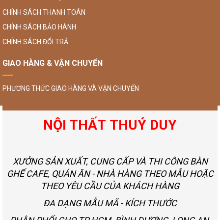
CHÍNH SÁCH THANH TOÁN
CHÍNH SÁCH BẢO HÀNH
CHÍNH SÁCH ĐỔI TRẢ
GIAO HÀNG & VẬN CHUYỂN
PHƯƠNG THỨC GIAO HÀNG VÀ VẬN CHUYỂN
NỘI THẤT THUÝ DUY
XƯỞNG SẢN XUẤT, CUNG CẤP VÀ THI CÔNG BÀN
GHẾ CAFE, QUÁN ĂN - NHÀ HÀNG THEO MẪU HOẶC
THEO YÊU CẦU CỦA KHÁCH HÀNG
ĐA DẠNG MẪU MÃ - KÍCH THƯỚC