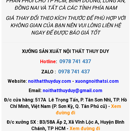
PHÂN PHỐI CHO TP HCM, BÌNH DƯƠNG, LONG AN,
ĐỒNG NAI VÀ TẤT CÀ CÁC TỈNH PHÍA NAM
GIÁ THAY ĐỔI THEO KÍCH THƯỚC ĐỂ PHÙ HỢP VỚI
KHÔNG GIAN CỦA BẠN NÊN VUI LÒNG LIÊN HỆ
NGAY ĐỂ ĐƯỢC BÁO GIÁ TỐT
XƯỞNG SẢN XUẤT NỘI THẤT THUY DUY
0978 741 437
Hotline
:
0978 741 437
ZALO :
Website:
noithatthuyduy.com
-
xuongnoithatsi.com
Email:
noithatthuyduy@gmail.com
Đ/c cửa hàng:
517A Lê Trọng Tấn, P. Tân Sơn Nhì, TP. Hồ
Chí Minh, Việt Nam (P. Sơn Kỳ, Q. Tân Phú cũ)
-
Xem
đường đi
Đ/c xưởng SX : B3/58A Ấp 2, Xã Vĩnh Lộc A, Huyện Bình
Chánh, TP HCM -
Xem đường đi