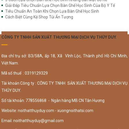
Giải Đáp Tiêu Chuẩn Lựa Chọn Bàn Ghế Học Sinh Của Bộ Y Tế
Tiêu Chuẩn An Toàn Khi Chọn Lựa Bàn Ghế Học Sinh
Cách Biệt Cùng Kệ Shop Túi Ấn Tượng
CÔNG TY TNHH SẢN XUẤT THƯƠNG MẠI DỊCH VỤ THÚY DUY.
Địa chỉ trụ sở: B3/58A, ấp 18, Xã Vĩnh Lộc, Thành phố Hồ Chí Minh,
Việt Nam.
Mã số thuế : 0319129329
Tài khoản Công ty : CÔNG TY TNHH SẢN XUẤT THƯƠNG MẠI DỊCH VỤ
THÚY DUY.
Số tài khoản: 778556868 - Ngân hàng MB CN Tân Hương
Website: noithatthuyduy.com - xuongnoithatsi.com
Email:
noithatthuyduy@gmail.com