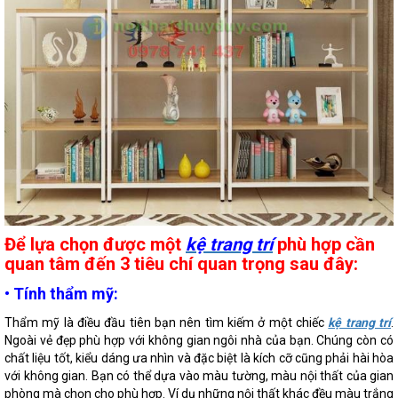
Để lựa chọn được một
kệ trang trí
phù hợp cần
quan tâm đến 3 tiêu chí quan trọng sau đây:
•
Tính thẩm mỹ:
Thẩm mỹ là điều đầu tiên bạn nên tìm kiếm ở một chiếc
kệ trang trí
.
Ngoài vẻ đẹp phù hợp với không gian ngôi nhà của bạn. Chúng còn có
chất liệu tốt, kiểu dáng ưa nhìn và đặc biệt là kích cỡ cũng phải hài hòa
với không gian. Bạn có thể dựa vào màu tường, màu nội thất của gian
phòng mà chọn cho phù hợp. Ví dụ những nội thất khác đều màu trắng