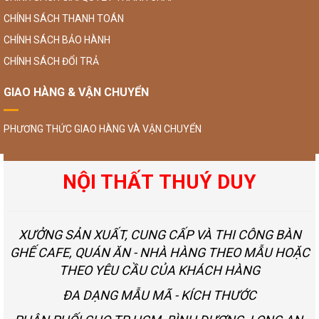
CHÍNH SÁCH THANH TOÁN
CHÍNH SÁCH BẢO HÀNH
CHÍNH SÁCH ĐỔI TRẢ
GIAO HÀNG & VẬN CHUYỂN
PHƯƠNG THỨC GIAO HÀNG VÀ VẬN CHUYỂN
NỘI THẤT THUÝ DUY
XƯỞNG SẢN XUẤT, CUNG CẤP VÀ THI CÔNG BÀN
GHẾ CAFE, QUÁN ĂN - NHÀ HÀNG THEO MẪU HOẶC
THEO YÊU CẦU CỦA KHÁCH HÀNG
ĐA DẠNG MẪU MÃ - KÍCH THƯỚC