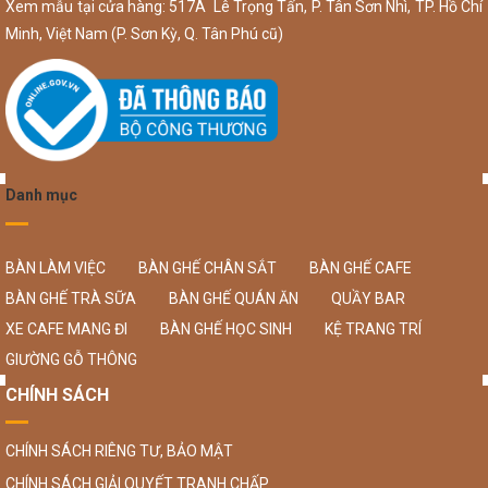
Xem mẫu tại cửa hàng: 517A Lê Trọng Tấn, P. Tân Sơn Nhì, TP. Hồ Chí
Minh, Việt Nam (P. Sơn Kỳ, Q. Tân Phú cũ)
Danh mục
BÀN LÀM VIỆC
BÀN GHẾ CHÂN SẮT
BÀN GHẾ CAFE
BÀN GHẾ TRÀ SỮA
BÀN GHẾ QUÁN ĂN
QUẦY BAR
XE CAFE MANG ĐI
BÀN GHẾ HỌC SINH
KỆ TRANG TRÍ
GIƯỜNG GỖ THÔNG
CHÍNH SÁCH
CHÍNH SÁCH RIÊNG TƯ, BẢO MẬT
CHÍNH SÁCH GIẢI QUYẾT TRANH CHẤP