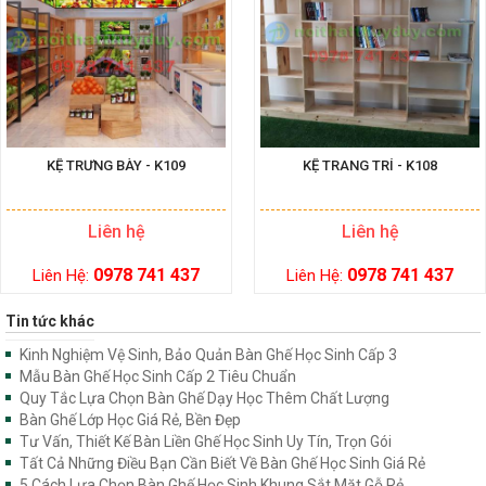
KỆ TRƯNG BÀY - K109
KỆ TRANG TRÍ - K108
Liên hệ
Liên hệ
0978 741 437
0978 741 437
Liên Hệ:
Liên Hệ:
Tin tức khác
Kinh Nghiệm Vệ Sinh, Bảo Quản Bàn Ghế Học Sinh Cấp 3
Mẫu Bàn Ghế Học Sinh Cấp 2 Tiêu Chuẩn
Quy Tắc Lựa Chọn Bàn Ghế Dạy Học Thêm Chất Lượng
Bàn Ghế Lớp Học Giá Rẻ, Bền Đẹp
Tư Vấn, Thiết Kế Bàn Liền Ghế Học Sinh Uy Tín, Trọn Gói
Tất Cả Những Điều Bạn Cần Biết Về Bàn Ghế Học Sinh Giá Rẻ
5 Cách Lựa Chọn Bàn Ghế Học Sinh Khung Sắt Mặt Gỗ Rẻ